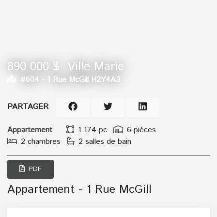
890 000 $
Ville Marie
#604 -
1 Rue McGill H2Y4A3
PARTAGER
Appartement
1 174 pc
6 pièces
2 chambres
2 salles de bain
PDF
Appartement - 1 Rue McGill