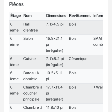
Pièces
Étage
Nom
Dimensions
Revêtement
Informatio
6
Hall
7.1x4.5 pi
Bois
ième
d'entrée
6
Salon
16.8x21.1
Bois
SAM
ième
pi
combinée
(irrégulier)
6
Cuisine
7.7x8.2 pi
Céramique
ième
(irrégulier)
6
Bureau à
10.5x5.11
Bois
ième
domicile
pi
6
Chambre à
17.7x11.4
Bois
+Walk-In
ième
coucher
pi
principale
(irrégulier)
6
Chambre à
11.8x10 pi
Bois