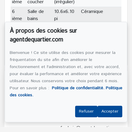
ième
coucher
(irrégulier)
6
Salle de
10.6x6.10
Céramique
ième
bains
pi
6
Salle de
5.6x6.11 pi
Céramique
À propos des cookies sur
ième
bains
agentdequartier.com
6
Rangement
6.3x3.9 pi
Tuiles
ième
Bienvenue ! Ce site utilise des cookies pour mesurer la
fréquentation du site afin d'en améliorer le
fonctionnement et l'administration et, avec votre accord,
pour évaluer la performance et améliorer votre expérience
Référence :
#9054132
utilisateur. Nous conservons votre choix pendant 6 mois.
Pour en savoir plus :
Politique de confidentialité.
Politique
des cookies.
(514) 272-1010
Refuser
Accepter
Frédéric Mainville
frederic@agentdequartier.com