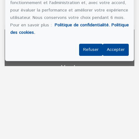
fonctionnement et l'administration et, avec votre accord,
pour évaluer la performance et améliorer votre expérience
2 unités
utilisateur. Nous conservons votre choix pendant 6 mois.
Pour en savoir plus :
Politique de confidentialité.
Politique
des cookies.
Refuser
Accepter
Vendu
VOIR LA PROPRIÉTÉ
Villeray/Saint Michel/Parc Extension
Montréal
Vendu
Triplex