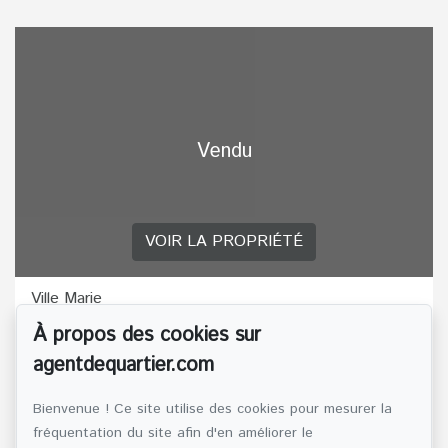
Vendu
VOIR LA PROPRIÉTÉ
Ville Marie
Montréal
À propos des cookies sur
Vendu
agentdequartier.com
Duplex
Référence : 15380589
Bienvenue ! Ce site utilise des cookies pour mesurer la
2371-2373 Rue de Bordeaux, Ville-Marie
fréquentation du site afin d'en améliorer le