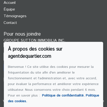
Accueil
Équipe
Témoignages
Contact
Pour nous joindre
GROUPE SUTTON IMMOBILIA INC.
(514) 272-1010
À propos des cookies sur
agentdequartier.com
ÉCRIVEZ-NOUS UN COURRIEL
Bienvenue ! Ce site utilise des cookies pour mesurer la
fréquentation du site afin d'en améliorer le
fonctionnement et l'administration et, avec votre accord,
pour évaluer la performance et améliorer votre expérience
Suivez-nous sur Facebook !
utilisateur. Nous conservons votre choix pendant 6 mois.
Pour en savoir plus :
Politique de confidentialité.
Politique
Ville-Marie
Rosemont–La Petite-Patrie
Hochelaga-Maisonneuve
des cookies.
Le Sud Ouest
Villeray-saint-michel-parc-extension
Le Plateau