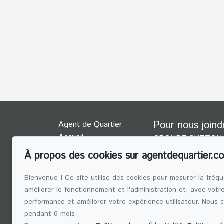
Pour nous joind
Agent de Quartier
Accueil
GROUPE SUTTON 
INC.
Équipe
À propos des cookies sur agentdequartier.c
(514) 272-10
Témoignages
Bienvenue ! Ce site utilise des cookies pour mesurer la fréqu
Contact
ÉCRIVEZ
améliorer le fonctionnement et l'administration et, avec votr
COURR
performance et améliorer votre expérience utilisateur. Nous 
pendant 6 mois.