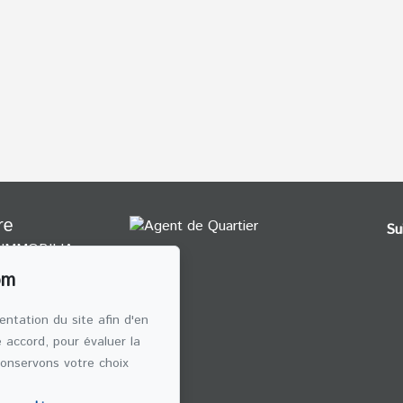
re
Su
IMMOBILIA
om
10
entation du site afin d'en
-NOUS UN
e accord, pour évaluer la
IEL
conservons votre choix