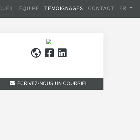
CUEIL
ÉQUIPE
TÉMOIGNAGES
CONTACT
FR
(514) 272-1010
ÉCRIVEZ-NOUS UN COURRIEL