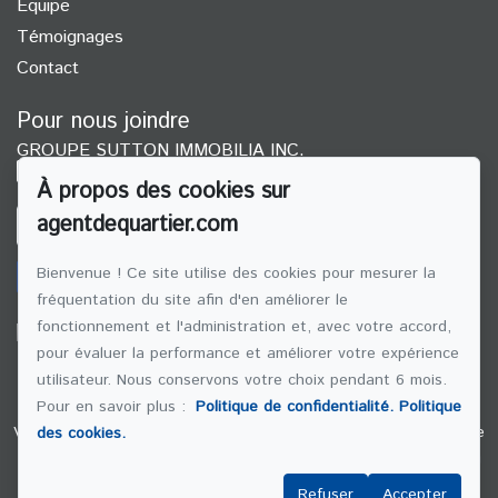
Équipe
Témoignages
Contact
Pour nous joindre
GROUPE SUTTON IMMOBILIA INC.
(514) 272-1010
À propos des cookies sur
agentdequartier.com
ÉCRIVEZ-NOUS UN COURRIEL
Bienvenue ! Ce site utilise des cookies pour mesurer la
fréquentation du site afin d'en améliorer le
fonctionnement et l'administration et, avec votre accord,
pour évaluer la performance et améliorer votre expérience
Suivez-nous sur Facebook !
utilisateur. Nous conservons votre choix pendant 6 mois.
Pour en savoir plus :
Politique de confidentialité.
Politique
Ville-Marie
Rosemont–La Petite-Patrie
Hochelaga-Maisonneuve
des cookies.
Le Sud Ouest
Villeray-saint-michel-parc-extension
Le Plateau
Mont Royal
Griffintown
***Voir notre politique de
Refuser
Accepter