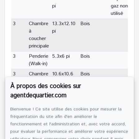
pi
gaz non
utilisé
3
Chambre
13.3x12.10
Bois
à
pi
coucher
principale
3
Penderie
5.3x6 pi
Bois
(Walk-in)
3
Chambre
10.6x10.6
Bois
à
pi
À propos des cookies sur
coucher
agentdequartier.com
3
Chambre
11x9 pi
Bois
à
Bienvenue ! Ce site utilise des cookies pour mesurer la
coucher
fréquentation du site afin d'en améliorer le
3
Salle de
9.4x10.11
Céramique
fonctionnement et l'administration et, avec votre accord,
bains
pi
pour évaluer la performance et améliorer votre expérience