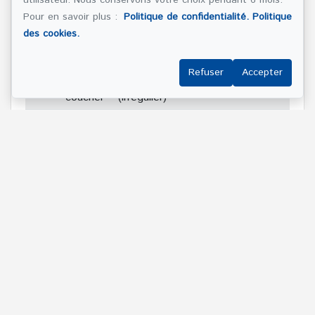
utilisateur. Nous conservons votre choix pendant 6 mois.
SS1
Salle
19.9x12.7
Plancher
Pour en savoir plus :
Politique de confidentialité.
Politique
familiale
pi
flottant
des cookies.
(irrégulier)
SS1
Chambre
8.9x16.11
Plancher
Refuser
Accepter
à
pi
flottant
coucher
(irrégulier)
SS1
Salle de
6.1x6.10 pi
Céramique
bains
SS1
Autre
10.10x8.6
Béton
Salle
pi
mécanique
(irrégulier)
Référence :
#18534305
(514) 272-1010