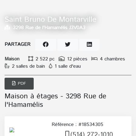
Saint Bruno De Montarville
3298 Rue de l'Hamamélis J3V0A3
PARTAGER
Maison
2 522 pc
12 pièces
4 chambres
2 salles de bain
1 salle d'eau
PDF
Maison à étages - 3298 Rue de
l'Hamamélis
Référence : #18534305
(514) 272-1010