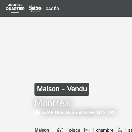
Maison - Vendu
Montréal
6348 Rue de Saint-Vallier H2S 2P5
Maison
1 pièce
1 chambre
1 s