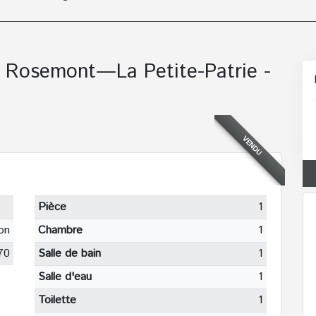
 Rosemont—La Petite-Patrie -
VENDU
Pièce
1
on
Chambre
1
70
Salle de bain
1
Salle d'eau
1
Toilette
1