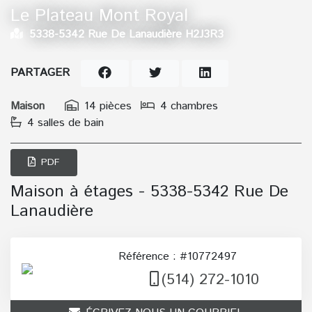
Le Plateau Mont Royal
5338-5342 Rue De Lanaudière H2J3R3
PARTAGER
Maison
14 pièces
4 chambres
4 salles de bain
PDF
Maison à étages - 5338-5342 Rue De
Lanaudière
Référence : #10772497
(514) 272-1010