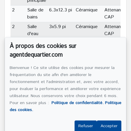
principale
2
Salle de
6.3x12.3 pi
Céramique
Attenante
bains
CAP
2
Salle
3x5.9 pi
Céramique
Attenante
d'eau
CAP
2
Autre
7.6x12.7 pi
Bois
À propos des cookies sur
2
Chambre
22.9x13.1
Bois
agentdequartier.com
à
pi
coucher
(irrégulier)
Bienvenue ! Ce site utilise des cookies pour mesurer la
fréquentation du site afin d'en améliorer le
2
Salle de
10.9x4.10
Céramique
fonctionnement et l'administration et, avec votre accord,
bains
pi
pour évaluer la performance et améliorer votre expérience
SS1
Chambre
12.6x9.3 pi
Céramique
utilisateur. Nous conservons votre choix pendant 6 mois.
à
Pour en savoir plus :
Politique de confidentialité.
Politique
coucher
des cookies.
SS1
Salle de
7.1x9.5 pi
Céramique
bains
Refuser
Accepter