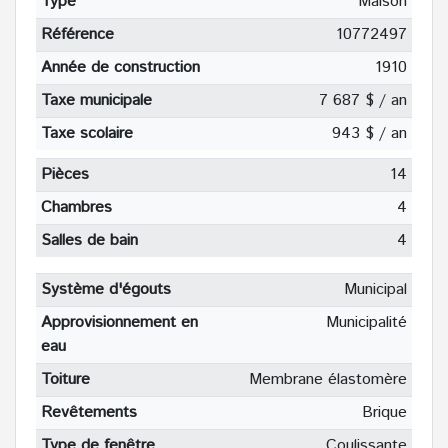
Type
Maison
Référence
10772497
Année de construction
1910
Taxe municipale
7 687 $ / an
Taxe scolaire
943 $ / an
Pièces
14
Chambres
4
Salles de bain
4
Système d'égouts
Municipal
Approvisionnement en
Municipalité
eau
Toiture
Membrane élastomère
Revêtements
Brique
Type de fenêtre
Coulissante