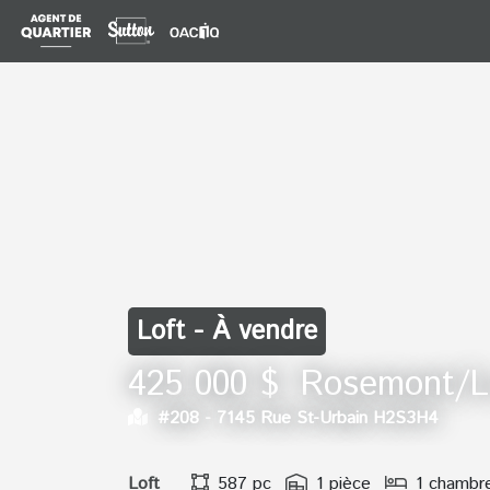
Loft - À vendre
425 000 $
Rosemont/La
#208 -
7145 Rue St-Urbain H2S3H4
Loft
587 pc
1 pièce
1 chambr