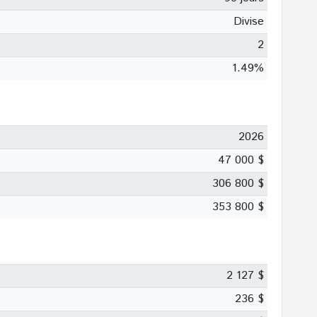
Divise
2
1.49%
2026
47 000 $
306 800 $
353 800 $
2 127 $
236 $