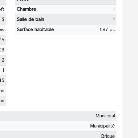
ft
Chambre
1
 $
Salle de bain
1
is
Surface habitable
587 pc
75
08
2
1
45
an
an
Municipal
Municipalité
Brique