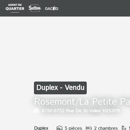
Duplex - Vendu
Rosemont/La Petite Pa
6750-6752 Rue De St-Vallier H2S2P9
Duplex
5 pièces
2 chambres