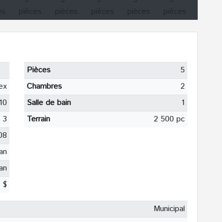
Pièces
5
ex
Chambres
2
10
Salle de bain
1
3
Terrain
2 500 pc
08
an
an
 $
Municipal