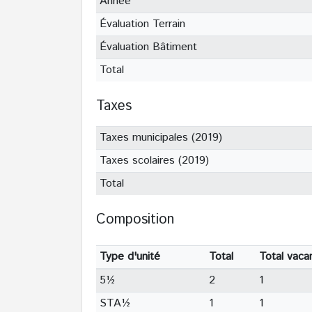
Année
Évaluation Terrain
Évaluation Bâtiment
Total
Taxes
Taxes municipales (2019)
Taxes scolaires (2019)
Total
Composition
Type d'unité
Total
Total vaca
5½
2
1
STA½
1
1