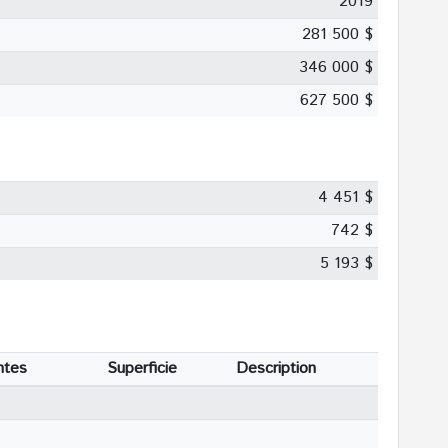
2019
281 500 $
346 000 $
627 500 $
4 451 $
742 $
5 193 $
ntes
Superficie
Description