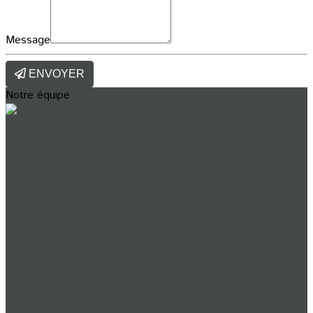
Message
ENVOYER
Notre équipe
Samuel Sanchez Valero
Courtier Immobilier Agréé D.A.
514-991-5056
Andrew Pink
Courtier Immobilier Résidentiel
438-837-8674
Olivier Germain
Courtier Immobilier Résidentiel
514-506-4757