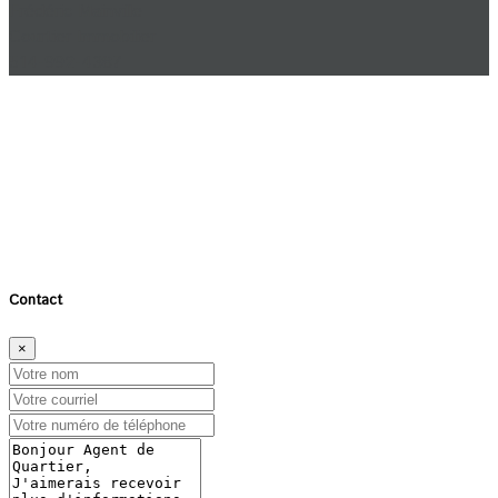
Frédéric Mainville
Courtier Immobilier
514-992-4387
À propos du quartier
×
Distance (bus & Métro)
Distance (écoles)
FERMER
Contact
×