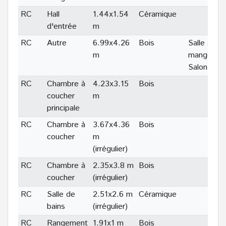
RC
Hall
1.44x1.54
Céramique
d'entrée
m
RC
Autre
6.99x4.26
Bois
Salle à
m
manger /
Salon
RC
Chambre à
4.23x3.15
Bois
coucher
m
principale
RC
Chambre à
3.67x4.36
Bois
coucher
m
(irrégulier)
RC
Chambre à
2.35x3.8 m
Bois
coucher
(irrégulier)
RC
Salle de
2.51x2.6 m
Céramique
bains
(irrégulier)
RC
Rangement
1.91x1 m
Bois