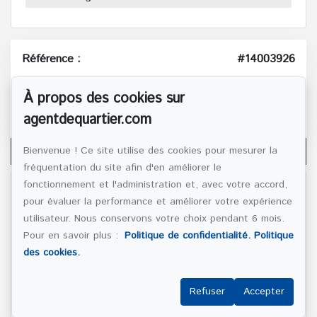
Référence :
#14003926
À propos des cookies sur
(514) 272-1010
agentdequartier.com
ÉCRIVEZ-NOUS UN COURRIEL
Bienvenue ! Ce site utilise des cookies pour mesurer la
fréquentation du site afin d'en améliorer le
fonctionnement et l'administration et, avec votre accord,
Nom et prénom
*
pour évaluer la performance et améliorer votre expérience
utilisateur. Nous conservons votre choix pendant 6 mois.
Pour en savoir plus :
Politique de confidentialité.
Politique
des cookies.
Téléphone
*
Refuser
Accepter