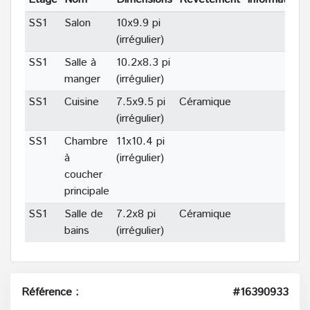
SS1
Salon
10x9.9 pi
(irrégulier)
SS1
Salle à
10.2x8.3 pi
manger
(irrégulier)
SS1
Cuisine
7.5x9.5 pi
Céramique
(irrégulier)
SS1
Chambre
11x10.4 pi
à
(irrégulier)
coucher
principale
SS1
Salle de
7.2x8 pi
Céramique
bains
(irrégulier)
Référence :
#16390933