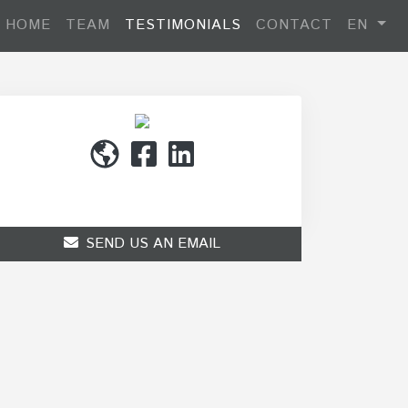
HOME
TEAM
TESTIMONIALS
CONTACT
EN
(514) 272-1010
SEND US AN EMAIL