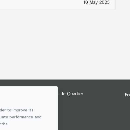
10 May 2025
Fo
IMMOBILIA
der to improve its
10
aluate performance and
nths.
 EMAIL