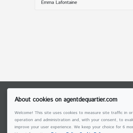
Emma Lafontaine
To reach us
Agent de Quartier
About cookies on agentdequartier.com
Home
GROUPE SUTTON 
INC.
Team
Welcome! This site uses cookies to measure site traffic in or
(514) 272-10
Testimonials
operation and administration and, with your consent, to ev
improve your user experience. We keep your choice for 6 mo
Contact
SEND US AN