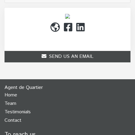
(514) 272-1010
SEND US AN EMAIL
Agent de Quartier
Home
Team
Testimonials
Contact
To reach us