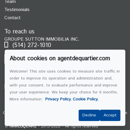
Team
Testimonials
Contact
To reach us
GROUPE SUTTON IMMOBILIA INC.
(514) 272-1010
About cookies on agentdequartier.com
SEND US AN EMAIL
Welcome! This site uses cookies to measure site traffic in
order to improve its operation and administration and,
with your consent, to evaluate performance and improve
your user experience. We keep your choice for 6 months.
Follow us on Facebook!
More information:
Privacy Policy.
Cookie Policy.
Custom
Custom
Custom
Custom
Custom
Custom
Custom
Decline
Accept
Custom
©
IMMOSQUARE
- 2013-2026 - All rights reserved